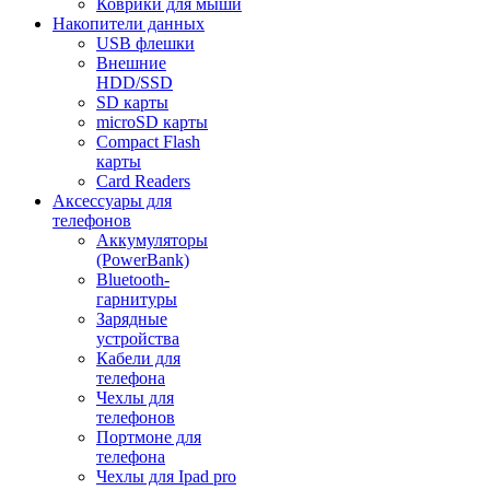
Коврики для мыши
Накопители данных
USB флешки
Внешние
HDD/SSD
SD карты
microSD карты
Compact Flash
карты
Card Readers
Аксессуары для
телефонов
Аккумуляторы
(PowerBank)
Bluetooth-
гарнитуры
Зарядные
устройства
Кабели для
телефона
Чехлы для
телефонов
Портмоне для
телефона
Чехлы для Ipad pro