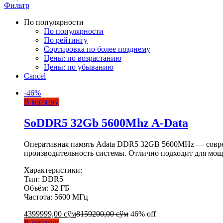
Фильтр
По популярности
По популярности
По рейтингу
Сортировка по более позднему
Цены: по возрастанию
Цены: по убыванию
Cancel
-
46
%
В корзину
SoDDR5 32Gb 5600Mhz A-Data
Оперативная память Adata DDR5 32GB 5600MHz — совре
производительность системы. Отлично подходит для мощ
Характеристики:
Тип: DDR5
Объём: 32 ГБ
Частота: 5600 МГц
4399999,00
сўм
8159200,00
сўм
46% off
В корзину