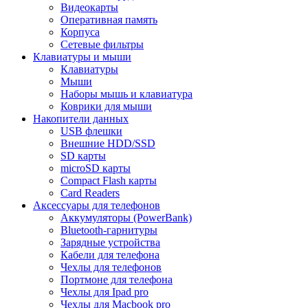
Видеокарты
Оперативная память
Корпуса
Сетевые фильтры
Клавиатуры и мыши
Клавиатуры
Мыши
Наборы мышь и клавиатура
Коврики для мыши
Накопители данных
USB флешки
Внешние HDD/SSD
SD карты
microSD карты
Compact Flash карты
Card Readers
Аксессуары для телефонов
Аккумуляторы (PowerBank)
Bluetooth-гарнитуры
Зарядные устройства
Кабели для телефона
Чехлы для телефонов
Портмоне для телефона
Чехлы для Ipad pro
Чехлы для Macbook pro