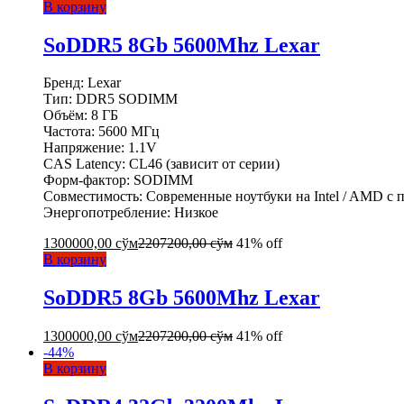
В корзину
SoDDR5 8Gb 5600Mhz Lexar
Бренд: Lexar
Тип: DDR5 SODIMM
Объём: 8 ГБ
Частота: 5600 МГц
Напряжение: 1.1V
CAS Latency: CL46 (зависит от серии)
Форм-фактор: SODIMM
Совместимость: Современные ноутбуки на Intel / AMD с
Энергопотребление: Низкое
1300000,00
сўм
2207200,00
сўм
41% off
В корзину
SoDDR5 8Gb 5600Mhz Lexar
1300000,00
сўм
2207200,00
сўм
41% off
-
44
%
В корзину