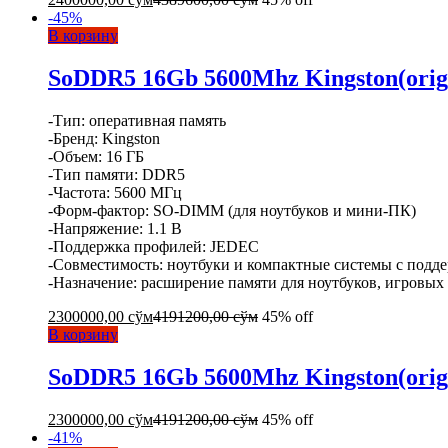
-
45
%
В корзину
SoDDR5 16Gb 5600Mhz Kingston(orig
-Тип: оперативная память
-Бренд: Kingston
-Объем: 16 ГБ
-Тип памяти: DDR5
-Частота: 5600 МГц
-Форм-фактор: SO-DIMM (для ноутбуков и мини-ПК)
-Напряжение: 1.1 В
-Поддержка профилей: JEDEC
-Совместимость: ноутбуки и компактные системы с под
-Назначение: расширение памяти для ноутбуков, игровы
2300000,00
сўм
4191200,00
сўм
45% off
В корзину
SoDDR5 16Gb 5600Mhz Kingston(orig
2300000,00
сўм
4191200,00
сўм
45% off
-
41
%