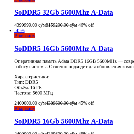
SoDDR5 32Gb 5600Mhz A-Data
4399999,00
сўм
8159200,00
сўм
46% off
-
45
%
В корзину
SoDDR5 16Gb 5600Mhz A-Data
Оперативная память Adata DDR5 16GB 5600MHz — совре
работу системы. Отлично подходит для обновления комп
Характеристики:
Тип: DDR5
Объём: 16 ГБ
Частота: 5600 МГц
2400000,00
сўм
4389600,00
сўм
45% off
В корзину
SoDDR5 16Gb 5600Mhz A-Data
2400000,00
сўм
4389600,00
сўм
45% off