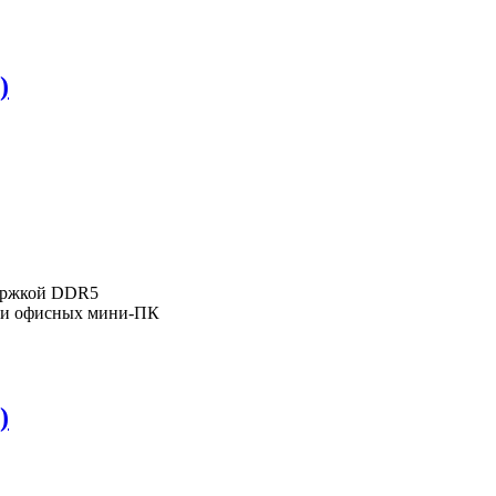
)
держкой DDR5
х и офисных мини-ПК
)