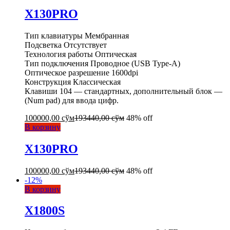
X130PRO
Тип клавиатуры Мембранная
Подсветка Отсутствует
Технология работы Оптическая
Тип подключения Проводное (USB Type-A)
Оптическое разрешение 1600dpi
Конструкция Классическая
Клавиши 104 — стандартных, дополнительный блок —
(Num pad) для ввода цифр.
100000,00
сўм
193440,00
сўм
48% off
В корзину
X130PRO
100000,00
сўм
193440,00
сўм
48% off
-
12
%
В корзину
X1800S