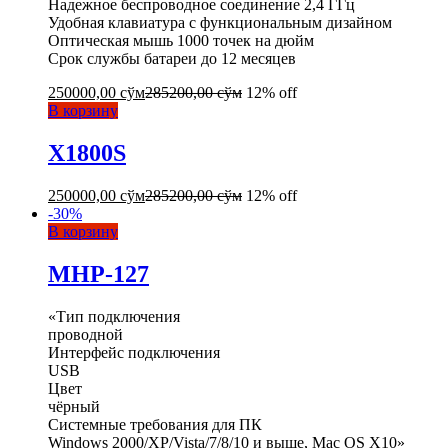
Надежное беспроводное соединение 2,4 ГГц
Удобная клавиатура с функциональным дизайном
Оптическая мышь 1000 точек на дюйм
Срок службы батареи до 12 месяцев
250000,00
сўм
285200,00
сўм
12% off
В корзину
X1800S
250000,00
сўм
285200,00
сўм
12% off
-
30
%
В корзину
MHP-127
«Тип подключения
проводной
Интерфейс подключения
USB
Цвет
чёрный
Системные требования для ПК
Windows 2000/XP/Vista/7/8/10 и выше, Mac OS X10»