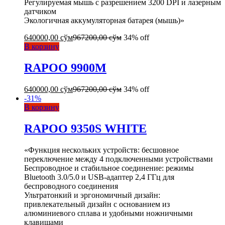
Регулируемая мышь с разрешением 3200 DPI и лазерным
датчиком
Экологичная аккумуляторная батарея (мышь)»
640000,00
сўм
967200,00
сўм
34% off
В корзину
RAPOO 9900M
640000,00
сўм
967200,00
сўм
34% off
-
31
%
В корзину
RAPOO 9350S WHITE
«Функция нескольких устройств: бесшовное
переключение между 4 подключенными устройствами
Беспроводное и стабильное соединение: режимы
Bluetooth 3.0/5.0 и USB-адаптер 2,4 ГГц для
беспроводного соединения
Ультратонкий и эргономичный дизайн:
привлекательный дизайн с основанием из
алюминиевого сплава и удобными ножничными
клавишами