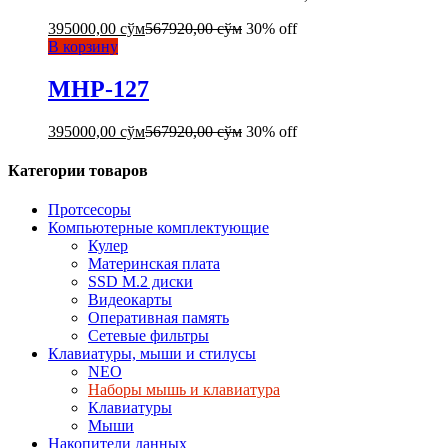
395000,00
сўм
567920,00
сўм
30% off
В корзину
MHP-127
395000,00
сўм
567920,00
сўм
30% off
Категории товаров
Протсесоры
Компьютерные комплектующие
Кулер
Материнская плата
SSD M.2 диски
Видеокарты
Оперативная память
Сетевые фильтры
Клавиатуры, мыши и стилусы
NEO
Наборы мышь и клавиатура
Клавиатуры
Мыши
Накопители данных