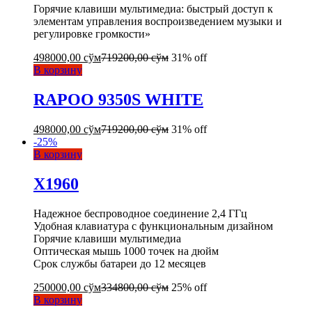
Горячие клавиши мультимедиа: быстрый доступ к
элементам управления воспроизведением музыки и
регулировке громкости»
498000,00
сўм
719200,00
сўм
31% off
В корзину
RAPOO 9350S WHITE
498000,00
сўм
719200,00
сўм
31% off
-
25
%
В корзину
X1960
Надежное беспроводное соединение 2,4 ГГц
Удобная клавиатура с функциональным дизайном
Горячие клавиши мультимедиа
Оптическая мышь 1000 точек на дюйм
Срок службы батареи до 12 месяцев
250000,00
сўм
334800,00
сўм
25% off
В корзину