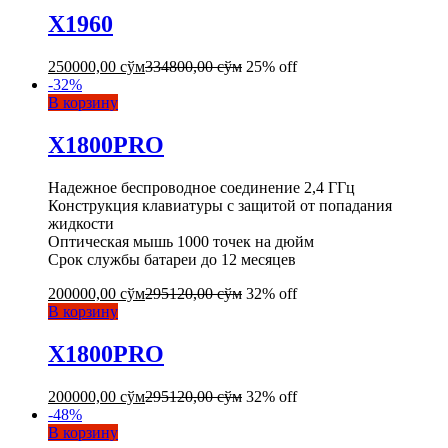
X1960
250000,00
сўм
334800,00
сўм
25% off
-
32
%
В корзину
X1800PRO
Надежное беспроводное соединение 2,4 ГГц
Конструкция клавиатуры с защитой от попадания
жидкости
Оптическая мышь 1000 точек на дюйм
Срок службы батареи до 12 месяцев
200000,00
сўм
295120,00
сўм
32% off
В корзину
X1800PRO
200000,00
сўм
295120,00
сўм
32% off
-
48
%
В корзину