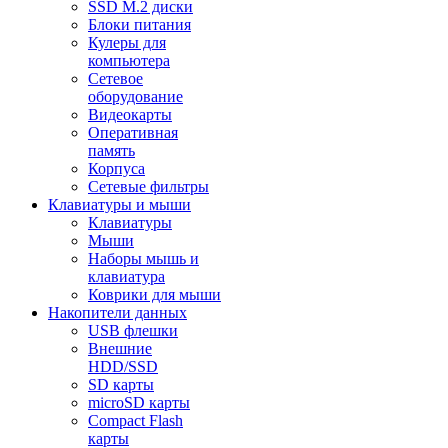
SSD M.2 диски
Блоки питания
Кулеры для
компьютера
Сетевое
оборудование
Видеокарты
Оперативная
память
Корпуса
Сетевые фильтры
Клавиатуры и мыши
Клавиатуры
Мыши
Наборы мышь и
клавиатура
Коврики для мыши
Накопители данных
USB флешки
Внешние
HDD/SSD
SD карты
microSD карты
Compact Flash
карты