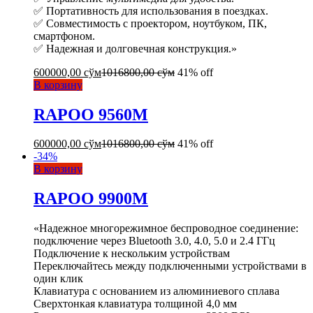
✅ Портативность для использования в поездках.
✅ Совместимость с проектором, ноутбуком, ПК,
смартфоном.
✅ Надежная и долговечная конструкция.»
600000,00
сўм
1016800,00
сўм
41% off
В корзину
RAPOO 9560M
600000,00
сўм
1016800,00
сўм
41% off
-
34
%
В корзину
RAPOO 9900M
«Надежное многорежимное беспроводное соединение:
подключение через Bluetooth 3.0, 4.0, 5.0 и 2.4 ГГц
Подключение к нескольким устройствам
Переключайтесь между подключенными устройствами в
один клик
Клавиатура с основанием из алюминиевого сплава
Сверхтонкая клавиатура толщиной 4,0 мм