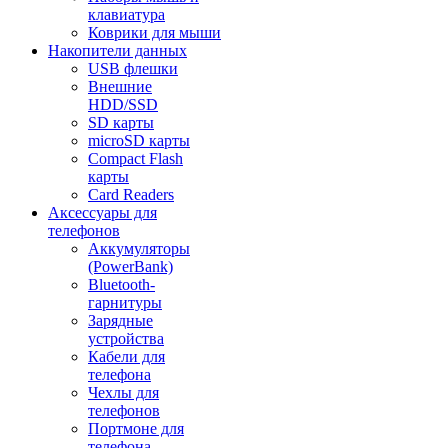
клавиатура
Коврики для мыши
Накопители данных
USB флешки
Внешние
HDD/SSD
SD карты
microSD карты
Compact Flash
карты
Card Readers
Аксессуары для
телефонов
Аккумуляторы
(PowerBank)
Bluetooth-
гарнитуры
Зарядные
устройства
Кабели для
телефона
Чехлы для
телефонов
Портмоне для
телефона