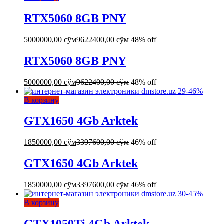
RTX5060 8GB PNY
5000000,00
сўм
9622400,00
сўм
48% off
RTX5060 8GB PNY
5000000,00
сўм
9622400,00
сўм
48% off
-
46
%
В корзину
GTX1650 4Gb Arktek
1850000,00
сўм
3397600,00
сўм
46% off
GTX1650 4Gb Arktek
1850000,00
сўм
3397600,00
сўм
46% off
-
45
%
В корзину