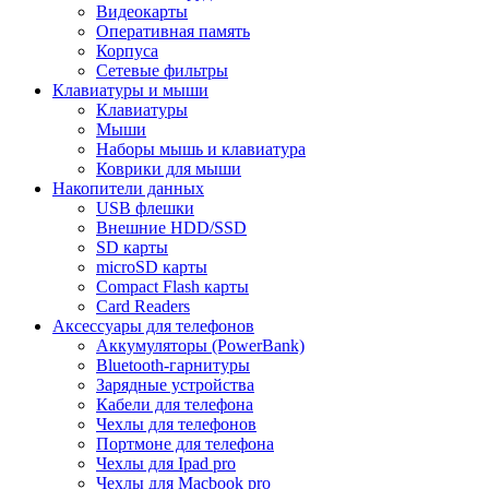
Видеокарты
Оперативная память
Корпуса
Сетевые фильтры
Клавиатуры и мыши
Клавиатуры
Мыши
Наборы мышь и клавиатура
Коврики для мыши
Накопители данных
USB флешки
Внешние HDD/SSD
SD карты
microSD карты
Compact Flash карты
Card Readers
Аксессуары для телефонов
Аккумуляторы (PowerBank)
Bluetooth-гарнитуры
Зарядные устройства
Кабели для телефона
Чехлы для телефонов
Портмоне для телефона
Чехлы для Ipad pro
Чехлы для Macbook pro