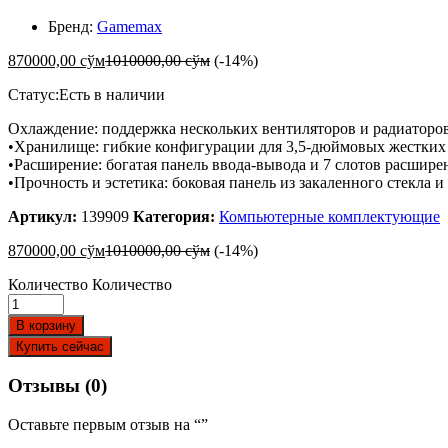
Бренд:
Gamemax
870000,00
сўм
1010000,00
сўм
(-14%)
Статус:
Есть в наличии
Охлаждение: поддержка нескольких вентиляторов и радиаторо
•Хранилище: гибкие конфигурации для 3,5-дюймовых жестких 
•Расширение: богатая панель ввода-вывода и 7 слотов расшир
•Прочность и эстетика: боковая панель из закаленного стекла 
Артикул:
139909
Категория:
Компьютерные комплектующие
870000,00
сўм
1010000,00
сўм
(-14%)
Количество
Количество
В корзину
Купить сейчас
Отзывы (0)
Оставьте первым отзыв на “”