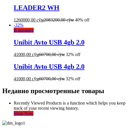
LEADER2 WH
1260000,00
сўм
2083200,00
сўм
40% off
-
32
%
В корзину
Unibit Avto USB 4gb 2.0
41000,00
сўм
60700,00
сўм
32% off
Unibit Avto USB 4gb 2.0
41000,00
сўм
60700,00
сўм
32% off
Недавно просмотренные товары
Recently Viewed Products is a function which helps you keep
track of your recent viewing history.
Shop Now