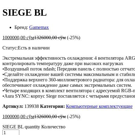
SIEGE BL
Бренд:
Gamemax
1000000,00
сўм
1326000,00
сўм
(-25%)
Статус:
Есть в наличии
Экстремальная эффективность охлаждения: 4 вентилятора ARG
контролировать температуру даже при высоких нагрузках
•Воздушный поток ndash; Передняя панель с полностью сетчато
•Сделайте охлаждение вашей системы максимальным и стаби
•Поддержка верхнего 360-миллиметрового радиатора: для охла
обеспечивают охлаждение даже самых экстремальных систем.
•Четыре входящих в комплект вентилятора с адресуемой RGB-п
•Aura SYNC: корпус Siege поставляется с четырьмя предуст
Артикул:
139938
Категория:
Компьютерные комплектующие
1000000,00
сўм
1326000,00
сўм
(-25%)
SIEGE BL quantity
Количество