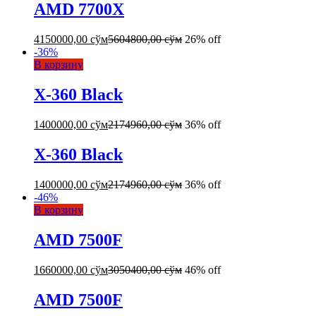
AMD 7700X
4150000,00
сўм
5604800,00
сўм
26% off
-
36
%
В корзину
X-360 Black
1400000,00
сўм
2174960,00
сўм
36% off
X-360 Black
1400000,00
сўм
2174960,00
сўм
36% off
-
46
%
В корзину
AMD 7500F
1660000,00
сўм
3050400,00
сўм
46% off
AMD 7500F