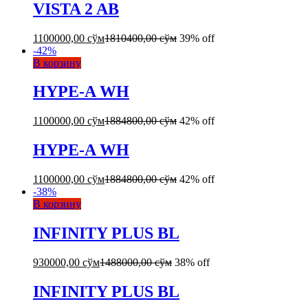
VISTA 2 AB
1100000,00
сўм
1810400,00
сўм
39% off
-
42
%
В корзину
HYPE-A WH
1100000,00
сўм
1884800,00
сўм
42% off
HYPE-A WH
1100000,00
сўм
1884800,00
сўм
42% off
-
38
%
В корзину
INFINITY PLUS BL
930000,00
сўм
1488000,00
сўм
38% off
INFINITY PLUS BL