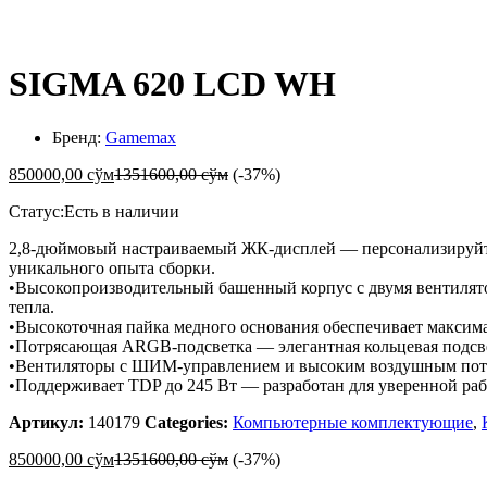
SIGMA 620 LCD WH
Бренд:
Gamemax
850000,00
сўм
1351600,00
сўм
(-37%)
Статус:
Есть в наличии
2,8-дюймовый настраиваемый ЖК-дисплей — персонализируйте 
уникального опыта сборки.
•Высокопроизводительный башенный корпус с двумя вентилят
тепла.
•Высокоточная пайка медного основания обеспечивает максима
•Потрясающая ARGB-подсветка — элегантная кольцевая подсве
•Вентиляторы с ШИМ-управлением и высоким воздушным поток
•Поддерживает TDP до 245 Вт — разработан для уверенной ра
Артикул:
140179
Categories:
Компьютерные комплектующие
,
850000,00
сўм
1351600,00
сўм
(-37%)