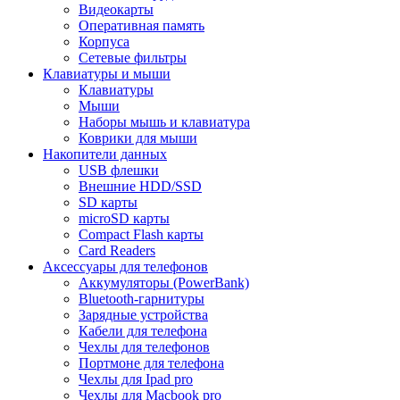
Видеокарты
Оперативная память
Корпуса
Сетевые фильтры
Клавиатуры и мыши
Клавиатуры
Мыши
Наборы мышь и клавиатура
Коврики для мыши
Накопители данных
USB флешки
Внешние HDD/SSD
SD карты
microSD карты
Compact Flash карты
Card Readers
Аксессуары для телефонов
Аккумуляторы (PowerBank)
Bluetooth-гарнитуры
Зарядные устройства
Кабели для телефона
Чехлы для телефонов
Портмоне для телефона
Чехлы для Ipad pro
Чехлы для Macbook pro