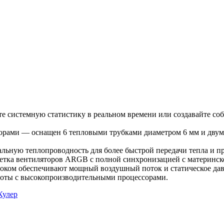
системную статистику в реальном времени или создавайте соб
орами — оснащен 6 тепловыми трубками диаметром 6 мм и двум
льную теплопроводность для более быстрой передачи тепла и п
тка вентиляторов ARGB с полной синхронизацией с материнско
ом обеспечивают мощный воздушный поток и статическое давл
боты с высокопроизводительными процессорами.
Кулер