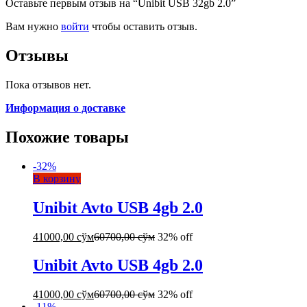
Оставьте первым отзыв на “Unibit USB 32gb 2.0”
Вам нужно
войти
чтобы оставить отзыв.
Отзывы
Пока отзывов нет.
Информация о доставке
Похожие товары
-
32
%
В корзину
Unibit Avto USB 4gb 2.0
41000,00
сўм
60700,00
сўм
32% off
Unibit Avto USB 4gb 2.0
41000,00
сўм
60700,00
сўм
32% off
-
11
%