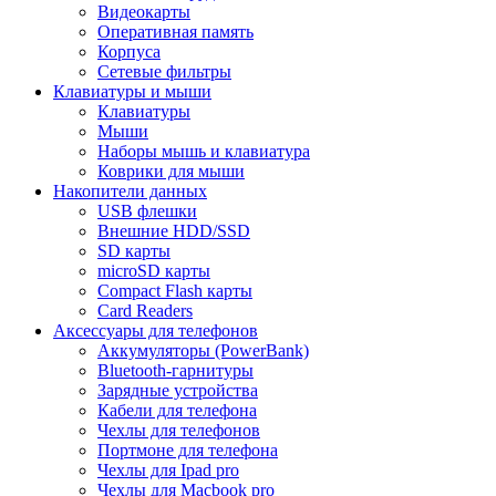
Видеокарты
Оперативная память
Корпуса
Сетевые фильтры
Клавиатуры и мыши
Клавиатуры
Мыши
Наборы мышь и клавиатура
Коврики для мыши
Накопители данных
USB флешки
Внешние HDD/SSD
SD карты
microSD карты
Compact Flash карты
Card Readers
Аксессуары для телефонов
Аккумуляторы (PowerBank)
Bluetooth-гарнитуры
Зарядные устройства
Кабели для телефона
Чехлы для телефонов
Портмоне для телефона
Чехлы для Ipad pro
Чехлы для Macbook pro