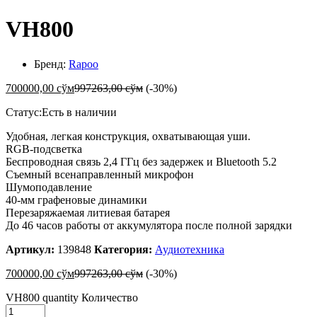
VH800
Бренд:
Rapoo
700000,00
сўм
997263,00
сўм
(-30%)
Статус:
Есть в наличии
Удобная, легкая конструкция, охватывающая уши.
RGB-подсветка
Беспроводная связь 2,4 ГГц без задержек и Bluetooth 5.2
Съемный всенаправленный микрофон
Шумоподавление
40-мм графеновые динамики
Перезаряжаемая литиевая батарея
До 46 часов работы от аккумулятора после полной зарядки
Артикул:
139848
Категория:
Аудиотехника
700000,00
сўм
997263,00
сўм
(-30%)
VH800 quantity
Количество