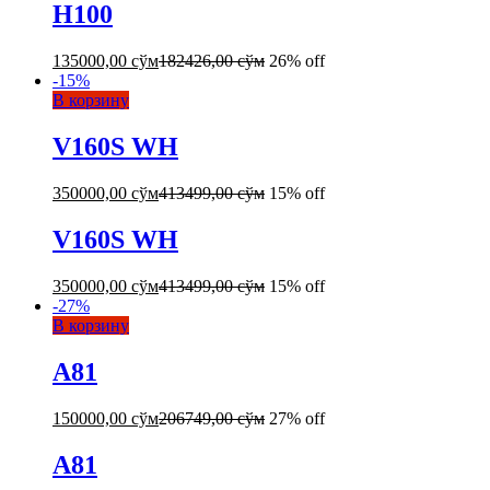
H100
135000,00
сўм
182426,00
сўм
26% off
-
15
%
В корзину
V160S WH
350000,00
сўм
413499,00
сўм
15% off
V160S WH
350000,00
сўм
413499,00
сўм
15% off
-
27
%
В корзину
A81
150000,00
сўм
206749,00
сўм
27% off
A81