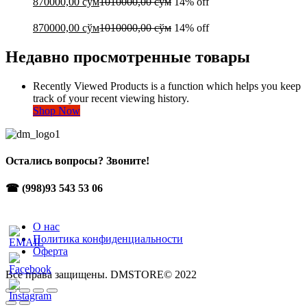
870000,00
сўм
1010000,00
сўм
14% off
870000,00
сўм
1010000,00
сўм
14% off
Недавно просмотренные товары
Recently Viewed Products is a function which helps you keep
track of your recent viewing history.
Shop Now
Остались вопросы? Звоните!
☎ (998)93 543 53 06
О нас
Политика конфиденциальности
Оферта
Все права защищены. DMSTORE© 2022