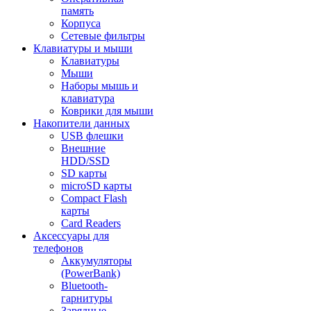
память
Корпуса
Сетевые фильтры
Клавиатуры и мыши
Клавиатуры
Мыши
Наборы мышь и
клавиатура
Коврики для мыши
Накопители данных
USB флешки
Внешние
HDD/SSD
SD карты
microSD карты
Compact Flash
карты
Card Readers
Аксессуары для
телефонов
Аккумуляторы
(PowerBank)
Bluetooth-
гарнитуры
Зарядные