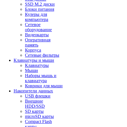
SSD M.2 диски
Блоки питания
Кулеры для
компьютера
Сетевое
оборудование
Видеокарты
Оперативная
память
Корпуса
Сетевые фильтры
Клавиатуры и мыши
Клавиатуры
Мыши
Наборы мышь и
клавиатура
Коврики для мыши
Накопители данных
USB флешки
Внешние
HDD/SSD
SD карты
microSD карты
Compact Flash
карты