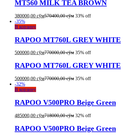
MT560 MILK TEA BROWN
380000,00
сўм
570400,00
сўм
33% off
-
35
%
В корзину
RAPOO MT760L GREY WHITE
500000,00
сўм
770000,00
сўм
35% off
RAPOO MT760L GREY WHITE
500000,00
сўм
770000,00
сўм
35% off
-
32
%
В корзину
RAPOO V500PRO Beige Green
485000,00
сўм
718000,00
сўм
32% off
RAPOO V500PRO Beige Green