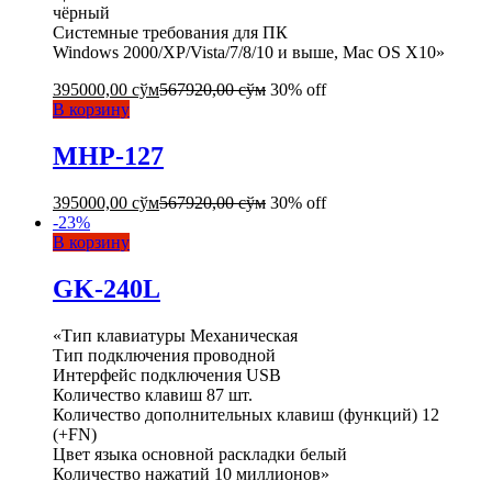
чёрный
Системные требования для ПК
Windows 2000/XP/Vista/7/8/10 и выше, Mac OS X10»
395000,00
сўм
567920,00
сўм
30% off
В корзину
MHP-127
395000,00
сўм
567920,00
сўм
30% off
-
23
%
В корзину
GK-240L
«Тип клавиатуры Механическая
Тип подключения проводной
Интерфейс подключения USB
Количество клавиш 87 шт.
Количество дополнительных клавиш (функций) 12
(+FN)
Цвет языка основной раскладки белый
Количество нажатий 10 миллионов»