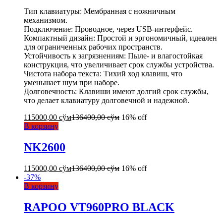
Тип клавиатуры: Мембранная с ножничным
механизмом.
Подключение: Проводное, через USB-интерфейс.
Компактный дизайн: Простой и эргономичный, идеален
для ограниченных рабочих пространств.
Устойчивость к загрязнениям: Пыле- и влагостойкая
конструкция, что увеличивает срок службы устройства.
Чистота набора текста: Тихий ход клавиш, что
уменьшает шум при наборе.
Долговечность: Клавиши имеют долгий срок службы,
что делает клавиатуру долговечной и надежной.
115000,00
сўм
136400,00
сўм
16% off
В корзину
NK2600
115000,00
сўм
136400,00
сўм
16% off
-
37
%
В корзину
RAPOO VT960PRO BLACK