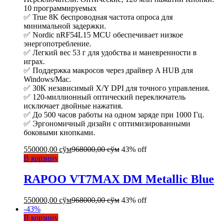
10 программируемых
✅ True 8K беспроводная частота опроса для
минимальной задержки.
✅ Nordic nRF54L15 MCU обеспечивает низкое
энергопотребление.
✅ Легкий вес 53 г для удобства и маневренности в
играх.
✅ Поддержка макросов через драйвер A HUB для
Windows/Mac.
✅ 30K независимый X/Y DPI для точного управления.
✅ 120-миллионный оптический переключатель
исключает двойные нажатия.
✅ До 500 часов работы на одном заряде при 1000 Гц.
✅ Эргономичный дизайн с оптимизированными
боковыми кнопками.
550000,00
сўм
968000,00
сўм
43% off
В корзину
RAPOO VT7MAX DM Metallic Blue
550000,00
сўм
968000,00
сўм
43% off
-
43
%
В корзину