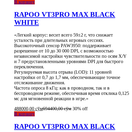
В корзину
RAPOO VT3PRO MAX BLACK
WHITE
«Легкий корпус: весит всего 59±2 г, что снижает
усталость при длительных игровых сессиях.
Высокоточный сенсор PAW3950: поддерживает
разрешение от 10 до 30 000 DPI, с возможностью
независимой настройки чувствительности по осям X/Y
и 7 предустановленными уровнями DPI для быстрого
переключения.
Регулируемая высота отрыва (LOD): 11 уровней
настройки от 0,7 до 1,7 мм, обеспечивающие точное
отслеживание движения.
Частота опроса 8 кГц: как в проводном, так и в
беспроводном режиме, обеспечивая время отклика 0,125
мс для мгновенной реакции в игре.»
488000,00
сўм
694400,00
сўм
30% off
В корзину
RAPOO VT3PRO MAX BLACK