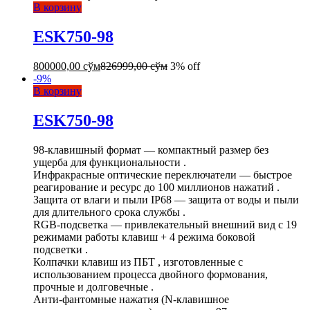
В корзину
ESK750-98
800000,00
сўм
826999,00
сўм
3% off
-
9
%
В корзину
ESK750-98
98-клавишный формат — компактный размер без
ущерба для функциональности .
Инфракрасные оптические переключатели — быстрое
реагирование и ресурс до 100 миллионов нажатий .
Защита от влаги и пыли IP68 — защита от воды и пыли
для длительного срока службы .
RGB-подсветка — привлекательный внешний вид с 19
режимами работы клавиш + 4 режима боковой
подсветки .
Колпачки клавиш из ПБТ , изготовленные с
использованием процесса двойного формования,
прочные и долговечные .
Анти-фантомные нажатия (N-клавишное