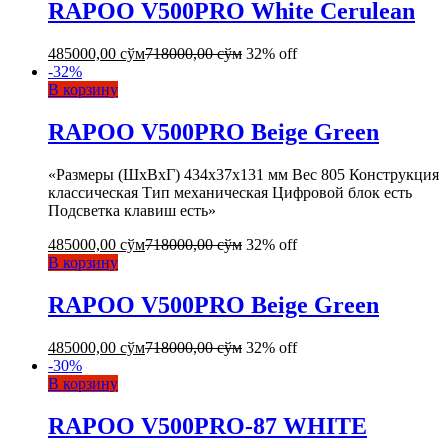
RAPOO V500PRO White Cerulean
485000,00
сўм
718000,00
сўм
32% off
-
32
%
В корзину
RAPOO V500PRO Beige Green
«Размеры (ШxВxГ) 434x37x131 мм Вес 805 Конструкция
классическая Тип механическая Цифровой блок есть
Подсветка клавиш есть»
485000,00
сўм
718000,00
сўм
32% off
В корзину
RAPOO V500PRO Beige Green
485000,00
сўм
718000,00
сўм
32% off
-
30
%
В корзину
RAPOO V500PRO-87 WHITE