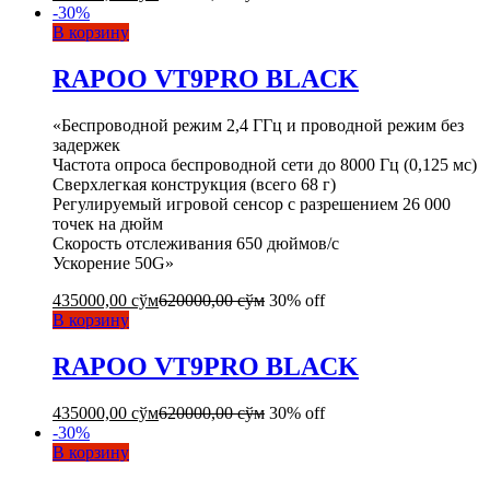
-
30
%
В корзину
RAPOO VT9PRO BLACK
«Беспроводной режим 2,4 ГГц и проводной режим без
задержек
Частота опроса беспроводной сети до 8000 Гц (0,125 мс)
Сверхлегкая конструкция (всего 68 г)
Регулируемый игровой сенсор с разрешением 26 000
точек на дюйм
Скорость отслеживания 650 дюймов/с
Ускорение 50G»
435000,00
сўм
620000,00
сўм
30% off
В корзину
RAPOO VT9PRO BLACK
435000,00
сўм
620000,00
сўм
30% off
-
30
%
В корзину