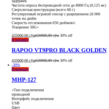
задержек
Частота опроса беспроводной сети до 8000 Гц (0,125 мс)
Сверхлегкая конструкция (всего 68 г)
Регулируемый игровой сенсор с разрешением 26 000
точек на дюйм
Скорость отслеживания 650 дюймов/с
Ускорение 50G»
435000,00
сўм
620000,00
сўм
30% off
В корзину
RAPOO VT9PRO BLACK GOLDEN
435000,00
сўм
620000,00
сўм
30% off
-
30
%
В корзину
MHP-127
«Тип подключения
проводной
Интерфейс подключения
USB
Цвет