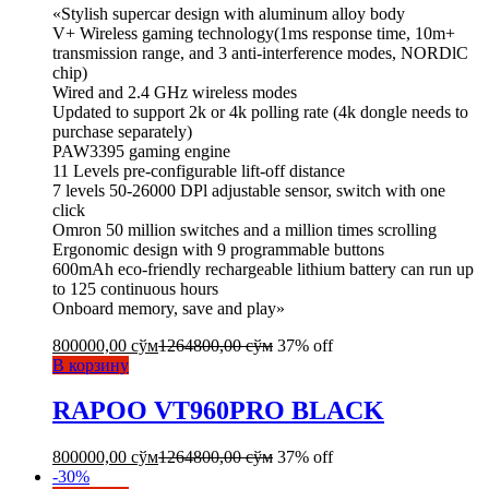
«Stylish supercar design with aluminum alloy body
V+ Wireless gaming technology(1ms response time, 10m+
transmission range, and 3 anti-interference modes, NORDlC
chip)
Wired and 2.4 GHz wireless modes
Updated to support 2k or 4k polling rate (4k dongle needs to
purchase separately)
PAW3395 gaming engine
11 Levels pre-configurable lift-off distance
7 levels 50-26000 DPl adjustable sensor, switch with one
click
Omron 50 million switches and a million times scrolling
Ergonomic design with 9 programmable buttons
600mAh eco-friendly rechargeable lithium battery can run up
to 125 continuous hours
Onboard memory, save and play»
800000,00
сўм
1264800,00
сўм
37% off
В корзину
RAPOO VT960PRO BLACK
800000,00
сўм
1264800,00
сўм
37% off
-
30
%