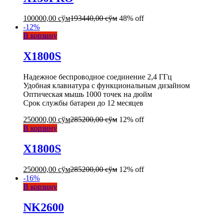
100000,00
сўм
193440,00
сўм
48% off
-
12
%
В корзину
X1800S
Надежное беспроводное соединение 2,4 ГГц
Удобная клавиатура с функциональным дизайном
Оптическая мышь 1000 точек на дюйм
Срок службы батареи до 12 месяцев
250000,00
сўм
285200,00
сўм
12% off
В корзину
X1800S
250000,00
сўм
285200,00
сўм
12% off
-
16
%
В корзину
NK2600