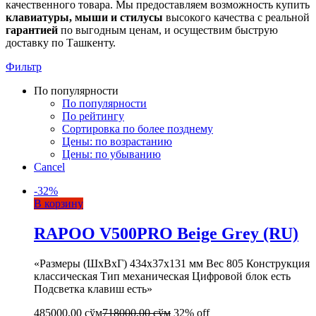
качественного товара. Мы предоставляем возможность купить
клавиатуры, мыши и стилусы
высокого качества с реальной
гарантией
по выгодным ценам, и осуществим быструю
доставку по Ташкенту.
Фильтр
По популярности
По популярности
По рейтингу
Сортировка по более позднему
Цены: по возрастанию
Цены: по убыванию
Cancel
-
32
%
В корзину
RAPOO V500PRO Beige Grey (RU)
«Размеры (ШxВxГ) 434x37x131 мм Вес 805 Конструкция
классическая Тип механическая Цифровой блок есть
Подсветка клавиш есть»
485000,00
сўм
718000,00
сўм
32% off