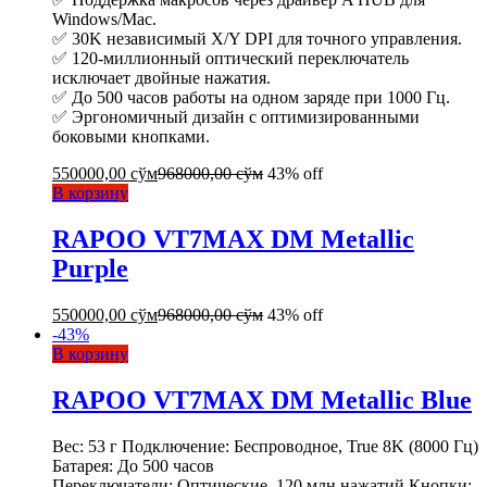
Windows/Mac.
✅ 30K независимый X/Y DPI для точного управления.
✅ 120-миллионный оптический переключатель
исключает двойные нажатия.
✅ До 500 часов работы на одном заряде при 1000 Гц.
✅ Эргономичный дизайн с оптимизированными
боковыми кнопками.
550000,00
сўм
968000,00
сўм
43% off
В корзину
RAPOO VT7MAX DM Metallic
Purple
550000,00
сўм
968000,00
сўм
43% off
-
43
%
В корзину
RAPOO VT7MAX DM Metallic Blue
Вес: 53 г Подключение: Беспроводное, True 8K (8000 Гц)
Батарея: До 500 часов
Переключатели: Оптические, 120 млн нажатий Кнопки: