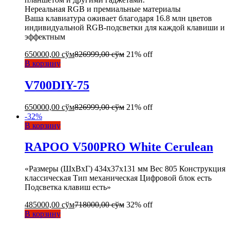
Нереальная RGB и премиальные материалы
Ваша клавиатура оживает благодаря 16.8 млн цветов
индивидуальной RGB-подсветки для каждой клавиши и
эффектным
650000,00
сўм
826999,00
сўм
21% off
В корзину
V700DIY-75
650000,00
сўм
826999,00
сўм
21% off
-
32
%
В корзину
RAPOO V500PRO White Cerulean
«Размеры (ШxВxГ) 434x37x131 мм Вес 805 Конструкция
классическая Тип механическая Цифровой блок есть
Подсветка клавиш есть»
485000,00
сўм
718000,00
сўм
32% off
В корзину