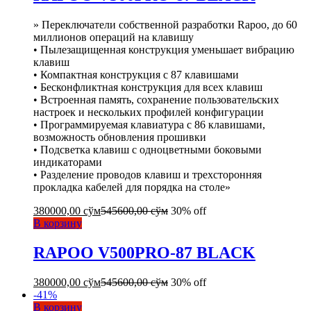
» Переключатели собственной разработки Rapoo, до 60
миллионов операций на клавишу
• Пылезащищенная конструкция уменьшает вибрацию
клавиш
• Компактная конструкция с 87 клавишами
• Бесконфликтная конструкция для всех клавиш
• Встроенная память, сохранение пользовательских
настроек и нескольких профилей конфигурации
• Программируемая клавиатура с 86 клавишами,
возможность обновления прошивки
• Подсветка клавиш с одноцветными боковыми
индикаторами
• Разделение проводов клавиш и трехсторонняя
прокладка кабелей для порядка на столе»
380000,00
сўм
545600,00
сўм
30% off
В корзину
RAPOO V500PRO-87 BLACK
380000,00
сўм
545600,00
сўм
30% off
-
41
%
В корзину