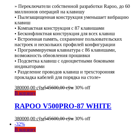
» Переключатели собственной разработки Rapoo, до 60
миллионов операций на клавишу
• Пылезащищенная конструкция уменьшает вибрацию
клавиш
• Компактная конструкция с 87 клавишами
• Бесконфликтная конструкция для всех клавиш
• Встроенная память, сохранение пользовательских
настроек и нескольких профилей конфигурации
• Программируемая клавиатура с 86 клавишами,
возможность обновления прошивки
• Подсветка клавиш с одноцветными боковыми
индикаторами
• Разделение проводов клавиш и трехсторонняя
прокладка кабелей для порядка на столе»
380000,00
сўм
545600,00
сўм
30% off
В корзину
RAPOO V500PRO-87 WHITE
380000,00
сўм
545600,00
сўм
30% off
-
32
%
В корзину