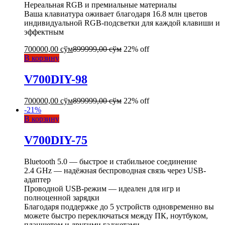
Нереальная RGB и премиальные материалы
Ваша клавиатура оживает благодаря 16.8 млн цветов
индивидуальной RGB-подсветки для каждой клавиши и
эффектным
700000,00
сўм
899999,00
сўм
22% off
В корзину
V700DIY-98
700000,00
сўм
899999,00
сўм
22% off
-
21
%
В корзину
V700DIY-75
Bluetooth 5.0 — быстрое и стабильное соединение
2.4 GHz — надёжная беспроводная связь через USB-
адаптер
Проводной USB-режим — идеален для игр и
полноценной зарядки
Благодаря поддержке до 5 устройств одновременно вы
можете быстро переключаться между ПК, ноутбуком,
планшетом и другими гаджетами.