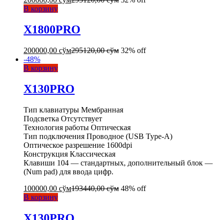
В корзину
X1800PRO
200000,00
сўм
295120,00
сўм
32% off
-
48
%
В корзину
X130PRO
Тип клавиатуры Мембранная
Подсветка Отсутствует
Технология работы Оптическая
Тип подключения Проводное (USB Type-A)
Оптическое разрешение 1600dpi
Конструкция Классическая
Клавиши 104 — стандартных, дополнительный блок —
(Num pad) для ввода цифр.
100000,00
сўм
193440,00
сўм
48% off
В корзину
X130PRO