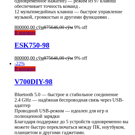
одновременное нажатие) — режим из 97 клавиш
обеспечивает точность команд .
12 мультимедийных клавиш — быстрое управление
музыкой, громкостью и другими функциями .
800000,00
сўм
875646,00
сўм
9% off
В корзину
ESK750-98
800000,00
сўм
875646,00
сўм
9% off
-
22
%
В корзину
V700DIY-98
Bluetooth 5.0 — быстрое и стабильное соединение
2.4 GHz — надёжная беспроводная связь через USB-
адаптер
Проводной USB-режим — идеален для игр и
полноценной зарядки
Благодаря поддержке до 5 устройств одновременно вы
можете быстро переключаться между ПК, ноутбуком,
планшетом и другими гаджетами.