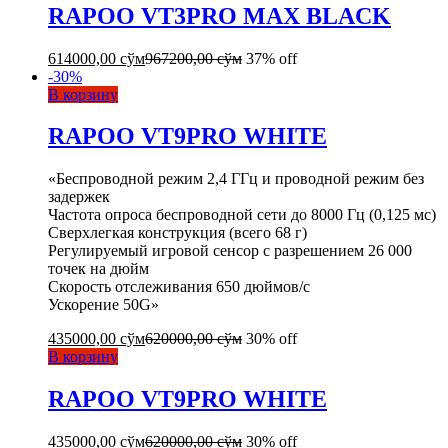
RAPOO VT3PRO MAX BLACK
614000,00
сўм
967200,00
сўм
37% off
-
30
%
В корзину
RAPOO VT9PRO WHITE
«Беспроводной режим 2,4 ГГц и проводной режим без
задержек
Частота опроса беспроводной сети до 8000 Гц (0,125 мс)
Сверхлегкая конструкция (всего 68 г)
Регулируемый игровой сенсор с разрешением 26 000
точек на дюйм
Скорость отслеживания 650 дюймов/с
Ускорение 50G»
435000,00
сўм
620000,00
сўм
30% off
В корзину
RAPOO VT9PRO WHITE
435000,00
сўм
620000,00
сўм
30% off