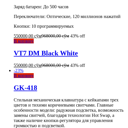
Заряд батареи: До 500 часов
Переключатели: Оптические, 120 миллионов нажатий
Кнопки: 10 программируемых
550000,00
сўм
968000,00
сўм
43% off
В корзину
VT7 DM Black White
550000,00
сўм
968000,00
сўм
43% off
-
23
%
В корзину
GK-418
Стильная механическая клавиатура с кейкапами трех
цветов и тихими коричневыми свитчами. Главные
особенности модели: радужная подсветка, возможность
замены свитчей, благодаря технологии Hot Swap, а
также наличие кнопки-регулятора для управления
громкостью и подсветкой.