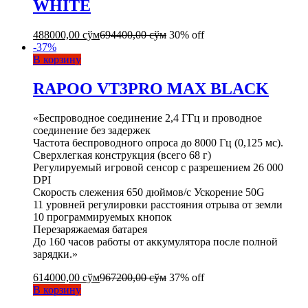
WHITE
488000,00
сўм
694400,00
сўм
30% off
-
37
%
В корзину
RAPOO VT3PRO MAX BLACK
«Беспроводное соединение 2,4 ГГц и проводное
соединение без задержек
Частота беспроводного опроса до 8000 Гц (0,125 мс).
Сверхлегкая конструкция (всего 68 г)
Регулируемый игровой сенсор с разрешением 26 000
DPI
Скорость слежения 650 дюймов/с Ускорение 50G
11 уровней регулировки расстояния отрыва от земли
10 программируемых кнопок
Перезаряжаемая батарея
До 160 часов работы от аккумулятора после полной
зарядки.»
614000,00
сўм
967200,00
сўм
37% off
В корзину