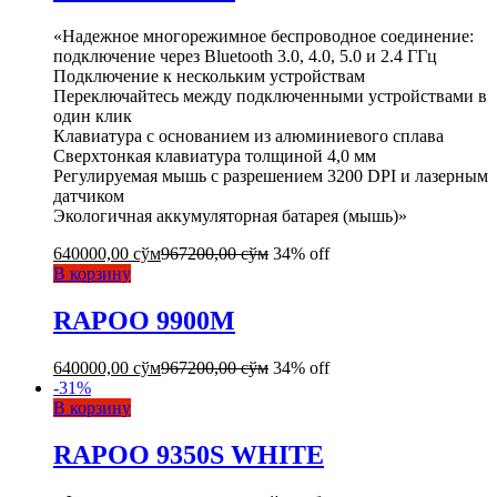
«Надежное многорежимное беспроводное соединение:
подключение через Bluetooth 3.0, 4.0, 5.0 и 2.4 ГГц
Подключение к нескольким устройствам
Переключайтесь между подключенными устройствами в
один клик
Клавиатура с основанием из алюминиевого сплава
Сверхтонкая клавиатура толщиной 4,0 мм
Регулируемая мышь с разрешением 3200 DPI и лазерным
датчиком
Экологичная аккумуляторная батарея (мышь)»
640000,00
сўм
967200,00
сўм
34% off
В корзину
RAPOO 9900M
640000,00
сўм
967200,00
сўм
34% off
-
31
%
В корзину
RAPOO 9350S WHITE