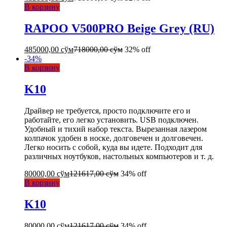
В корзину
RAPOO V500PRO Beige Grey (RU)
485000,00
сўм
718000,00
сўм
32% off
-
34
%
В корзину
K10
Драйвер не требуется, просто подключите его и
работайте, его легко установить. USB подключен.
Удобный и тихий набор текста. Вырезанная лазером
колпачок удобен в носке, долговечен и долговечен.
Легко носить с собой, куда вы идете. Подходит для
различных ноутбуков, настольных компьютеров и т. д.
80000,00
сўм
121617,00
сўм
34% off
В корзину
K10
80000,00
сўм
121617,00
сўм
34% off