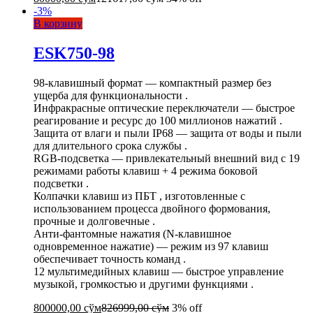
-
3
%
В корзину
ESK750-98
98-клавишный формат — компактный размер без
ущерба для функциональности .
Инфракрасные оптические переключатели — быстрое
реагирование и ресурс до 100 миллионов нажатий .
Защита от влаги и пыли IP68 — защита от воды и пыли
для длительного срока службы .
RGB-подсветка — привлекательный внешний вид с 19
режимами работы клавиш + 4 режима боковой
подсветки .
Колпачки клавиш из ПБТ , изготовленные с
использованием процесса двойного формования,
прочные и долговечные .
Анти-фантомные нажатия (N-клавишное
одновременное нажатие) — режим из 97 клавиш
обеспечивает точность команд .
12 мультимедийных клавиш — быстрое управление
музыкой, громкостью и другими функциями .
800000,00
сўм
826999,00
сўм
3% off