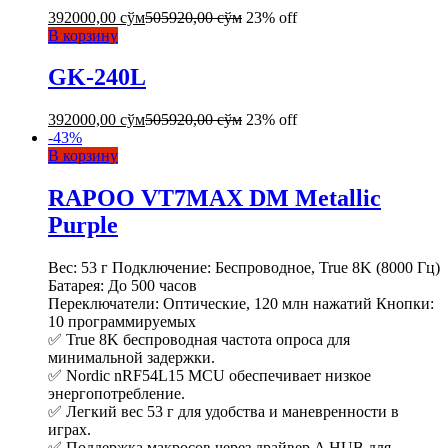
392000,00
сўм
505920,00
сўм
23% off
В корзину
GK-240L
392000,00
сўм
505920,00
сўм
23% off
-
43
%
В корзину
RAPOO VT7MAX DM Metallic
Purple
Вес: 53 г Подключение: Беспроводное, True 8K (8000 Гц)
Батарея: До 500 часов
Переключатели: Оптические, 120 млн нажатий Кнопки:
10 программируемых
✅ True 8K беспроводная частота опроса для
минимальной задержки.
✅ Nordic nRF54L15 MCU обеспечивает низкое
энергопотребление.
✅ Легкий вес 53 г для удобства и маневренности в
играх.
✅ Поддержка макросов через драйвер A HUB для