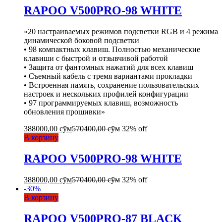
RAPOO V500PRO-98 WHITE
«20 настраиваемых режимов подсветки RGB и 4 режима
динамической боковой подсветки
• 98 компактных клавиш. Полностью механические
клавиши с быстрой и отзывчивой работой
• Защита от фантомных нажатий для всех клавиш
• Съемный кабель с тремя вариантами прокладки
• Встроенная память, сохранение пользовательских
настроек и нескольких профилей конфигурации
• 97 программируемых клавиш, возможность
обновления прошивки»
388000,00
сўм
570400,00
сўм
32% off
В корзину
RAPOO V500PRO-98 WHITE
388000,00
сўм
570400,00
сўм
32% off
-
30
%
В корзину
RAPOO V500PRO-87 BLACK