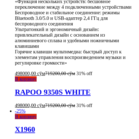
«Функция нескольких устройств: бесшовное
переключение между 4 подключенными устройствами
Беспроводное и стабильное соединение: режимы
Bluetooth 3.0/5.0 и USB-адаптер 2,4 ГГц для
беспроводного соединения
Ультратонкий и эргономичный дизайн:
привлекательный дизайн с основанием из
алюминиевого сплава и удобными ножничными
клавишами
Горячие клавиши мультимедиа: быстрый доступ к
элементам управления воспроизведением музыки и
регулировке громкости»
498000,00
сўм
719200,00
сўм
31% off
В корзину
RAPOO 9350S WHITE
498000,00
сўм
719200,00
сўм
31% off
-
25
%
В корзину
X1960