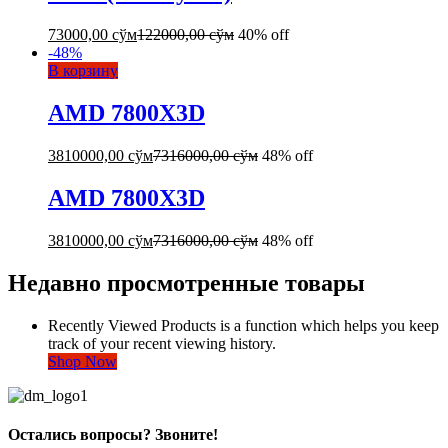
73000,00
сўм
122000,00
сўм
40% off
-
48
%
В корзину
AMD 7800X3D
3810000,00
сўм
7316000,00
сўм
48% off
AMD 7800X3D
3810000,00
сўм
7316000,00
сўм
48% off
Недавно просмотренные товары
Recently Viewed Products is a function which helps you keep
track of your recent viewing history.
Shop Now
Остались вопросы? Звоните!