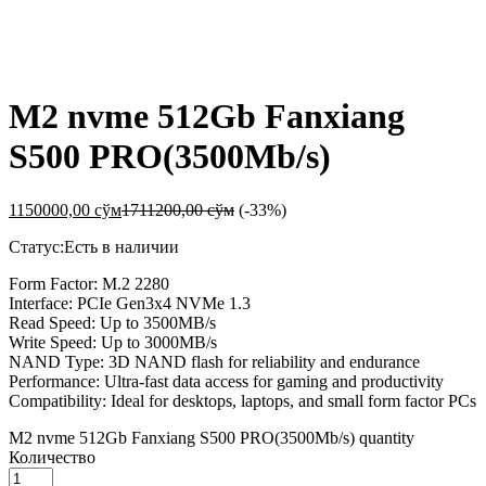
-
%
M2 nvme 512Gb Fanxiang
S500 PRO(3500Mb/s)
1150000,00
сўм
1711200,00
сўм
(-33%)
Статус:
Есть в наличии
Form Factor: M.2 2280
Interface: PCIe Gen3x4 NVMe 1.3
Read Speed: Up to 3500MB/s
Write Speed: Up to 3000MB/s
NAND Type: 3D NAND flash for reliability and endurance
Performance: Ultra-fast data access for gaming and productivity
Compatibility: Ideal for desktops, laptops, and small form factor PCs
M2 nvme 512Gb Fanxiang S500 PRO(3500Mb/s) quantity
Количество