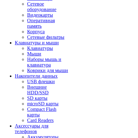
Сетевое
оборудование
Видеокарты
Оперативная
память
Корпуса
Сетевые фильтры
Клавиатуры и мыши
Клавиатуры
Мыши
Наборы мышь и
клавиатура
Коврики для мыши
Накопители данных
USB флешки
Внешние
HDD/SSD
SD карты
microSD карты
Compact Flash
карты
Card Readers
Аксессуары для
телефонов
Аккумуляторы