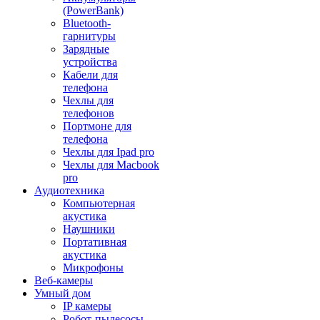
(PowerBank)
Bluetooth-
гарнитуры
Зарядные
устройства
Кабели для
телефона
Чехлы для
телефонов
Портмоне для
телефона
Чехлы для Ipad pro
Чехлы для Macbook
pro
Аудиотехника
Компьютерная
акустика
Наушники
Портативная
акустика
Микрофоны
Веб-камеры
Умный дом
IP камеры
Робот-пылесосы