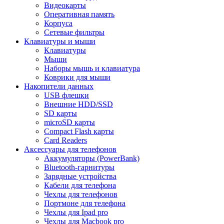
Видеокарты
Оперативная память
Корпуса
Сетевые фильтры
Клавиатуры и мыши
Клавиатуры
Мыши
Наборы мышь и клавиатура
Коврики для мыши
Накопители данных
USB флешки
Внешние HDD/SSD
SD карты
microSD карты
Compact Flash карты
Card Readers
Аксессуары для телефонов
Аккумуляторы (PowerBank)
Bluetooth-гарнитуры
Зарядные устройства
Кабели для телефона
Чехлы для телефонов
Портмоне для телефона
Чехлы для Ipad pro
Чехлы для Macbook pro