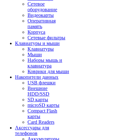
Сетевое
оборудование
Видеокарты
Оперативная
память
Корпуса
Сетевые фильтры
Клавиатуры и мыши
Клавиатуры
Мыши
Наборы мышь и
клавиатура
Коврики для мыши
Накопители данных
USB флешки
Внешние
HDD/SSD
SD карты
microSD карты
Compact Flash
карты
Card Readers
Аксессуары для
телефонов
Аккумуляторы