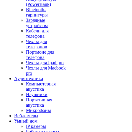
(PowerBank)
Bluetooth-
гарнитуры
Зарядные
устройства
Кабели для
телефона
Чехлы для
телефонов
Портмоне для
телефона
Чехлы для Ipad pro
Чехлы для Macbook
pro
Аудиотехника
Компьютерная
акустика
Наушники
Портативная
акустика
Микрофоны
Веб-камеры
Умный дом
IP камеры
Робот-пылесосы