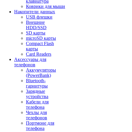
клавиатура
Коврики для мыши
Накопители данных
USB флешки
Внешние
HDD/SSD
SD карты
microSD карты
Compact Flash
карты
Card Readers
Аксессуары для
телефонов
Аккумуляторы
(PowerBank)
Bluetooth-
гарнитуры
Зарядные
устройства
Кабели для
телефона
Чехлы для
телефонов
Портмоне для
телефона