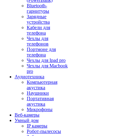
(PowerBank)
Bluetooth-
гарнитуры
Зарядные
устройства
Кабели для
телефона
Чехлы для
телефонов
Портмоне для
телефона
Чехлы для Ipad pro
Чехлы для Macbook
pro
Аудиотехника
Компьютерная
акустика
Наушники
Портативная
акустика
Микрофоны
Веб-камеры
Умный дом
IP камеры
Робот-пылесосы