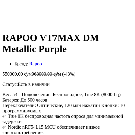
-
%
RAPOO VT7MAX DM
Metallic Purple
Бренд:
Rapoo
550000,00
сўм
968000,00
сўм
(-43%)
Статус:
Есть в наличии
Вес: 53 г Подключение: Беспроводное, True 8K (8000 Гц)
Батарея: До 500 часов
Переключатели: Оптические, 120 млн нажатий Кнопки: 10
программируемых
✅ True 8K беспроводная частота опроса для минимальной
задержки.
✅ Nordic nRF54L15 MCU обеспечивает низкое
энергопотребление.