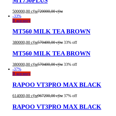
MT750PLUS
500000,00
сўм
720000,00
сўм
-
33
%
В корзину
MT560 MILK TEA BROWN
380000,00
сўм
570400,00
сўм
33% off
MT560 MILK TEA BROWN
380000,00
сўм
570400,00
сўм
33% off
-
37
%
В корзину
RAPOO VT3PRO MAX BLACK
614000,00
сўм
967200,00
сўм
37% off
RAPOO VT3PRO MAX BLACK