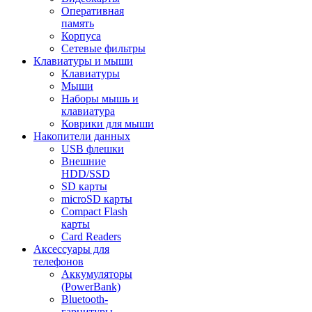
Оперативная
память
Корпуса
Сетевые фильтры
Клавиатуры и мыши
Клавиатуры
Мыши
Наборы мышь и
клавиатура
Коврики для мыши
Накопители данных
USB флешки
Внешние
HDD/SSD
SD карты
microSD карты
Compact Flash
карты
Card Readers
Аксессуары для
телефонов
Аккумуляторы
(PowerBank)
Bluetooth-
гарнитуры