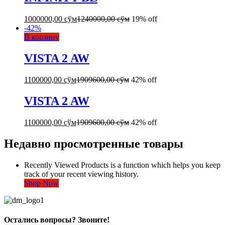
1000000,00
сўм
1240000,00
сўм
19% off
-
42
%
В корзину
VISTA 2 AW
1100000,00
сўм
1909600,00
сўм
42% off
VISTA 2 AW
1100000,00
сўм
1909600,00
сўм
42% off
Недавно просмотренные товары
Recently Viewed Products is a function which helps you keep
track of your recent viewing history.
Shop Now
Остались вопросы? Звоните!