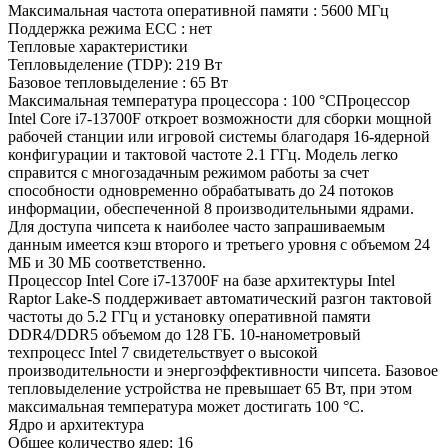
Максимальная частота оперативной памяти : 5600 МГц
Поддержка режима ECC : нет
Тепловые характеристики
Тепловыделение (TDP): 219 Вт
Базовое тепловыделение : 65 Вт
Максимальная температура процессора : 100 °CПроцессор
Intel Core i7-13700F откроет возможности для сборки мощной
рабочей станции или игровой системы благодаря 16-ядерной
конфигурации и тактовой частоте 2.1 ГГц. Модель легко
справится с многозадачным режимом работы за счет
способности одновременно обрабатывать до 24 потоков
информации, обеспеченной 8 производительными ядрами.
Для доступа чипсета к наиболее часто запрашиваемым
данным имеется кэш второго и третьего уровня с объемом 24
МБ и 30 МБ соответственно.
Процессор Intel Core i7-13700F на базе архитектуры Intel
Raptor Lake-S поддерживает автоматический разгон тактовой
частоты до 5.2 ГГц и установку оперативной памяти
DDR4/DDR5 объемом до 128 ГБ. 10-нанометровый
техпроцесс Intel 7 свидетельствует о высокой
производительности и энергоэффективности чипсета. Базовое
тепловыделение устройства не превышает 65 Вт, при этом
максимальная температура может достигать 100 °C.
Ядро и архитектура
Общее количество ядер: 16