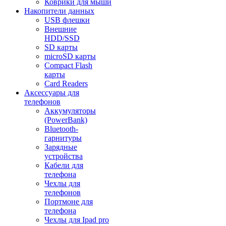
Коврики для мыши
Накопители данных
USB флешки
Внешние
HDD/SSD
SD карты
microSD карты
Compact Flash
карты
Card Readers
Аксессуары для
телефонов
Аккумуляторы
(PowerBank)
Bluetooth-
гарнитуры
Зарядные
устройства
Кабели для
телефона
Чехлы для
телефонов
Портмоне для
телефона
Чехлы для Ipad pro