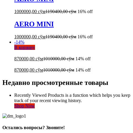
1000000,00
сўм
1190400,00
сўм
16% off
AERO MINI
1000000,00
сўм
1190400,00
сўм
16% off
-
14
%
В корзину
870000,00
сўм
1010000,00
сўм
14% off
870000,00
сўм
1010000,00
сўм
14% off
Недавно просмотренные товары
Recently Viewed Products is a function which helps you keep
track of your recent viewing history.
Shop Now
Остались вопросы? Звоните!