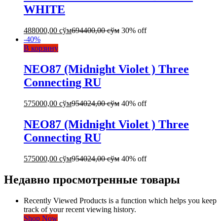
WHITE
488000,00
сўм
694400,00
сўм
30% off
-
40
%
В корзину
NEO87 (Midnight Violet ) Three
Connecting RU
575000,00
сўм
954024,00
сўм
40% off
NEO87 (Midnight Violet ) Three
Connecting RU
575000,00
сўм
954024,00
сўм
40% off
Недавно просмотренные товары
Recently Viewed Products is a function which helps you keep
track of your recent viewing history.
Shop Now