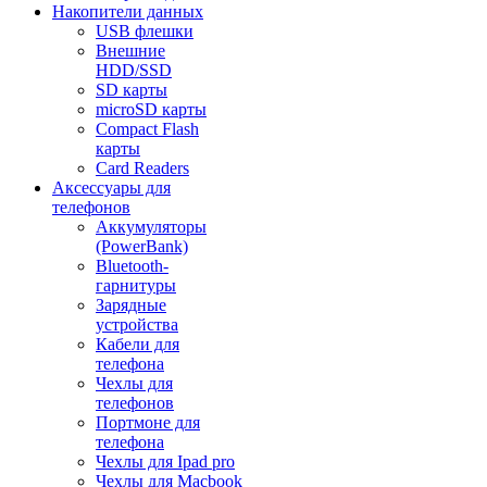
Накопители данных
USB флешки
Внешние
HDD/SSD
SD карты
microSD карты
Compact Flash
карты
Card Readers
Аксессуары для
телефонов
Аккумуляторы
(PowerBank)
Bluetooth-
гарнитуры
Зарядные
устройства
Кабели для
телефона
Чехлы для
телефонов
Портмоне для
телефона
Чехлы для Ipad pro
Чехлы для Macbook