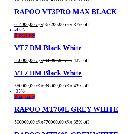
RAPOO VT3PRO MAX BLACK
614000,00
сўм
967200,00
сўм
37% off
-
43
%
В корзину
VT7 DM Black White
550000,00
сўм
968000,00
сўм
43% off
VT7 DM Black White
550000,00
сўм
968000,00
сўм
43% off
-
35
%
В корзину
RAPOO MT760L GREY WHITE
500000,00
сўм
770000,00
сўм
35% off