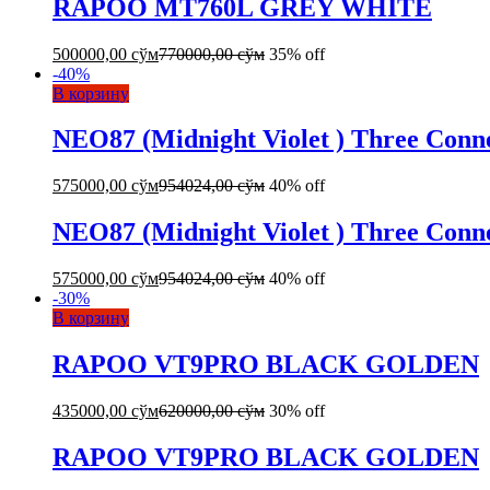
RAPOO MT760L GREY WHITE
500000,00
сўм
770000,00
сўм
35% off
-
40
%
В корзину
NEO87 (Midnight Violet ) Three Conn
575000,00
сўм
954024,00
сўм
40% off
NEO87 (Midnight Violet ) Three Conn
575000,00
сўм
954024,00
сўм
40% off
-
30
%
В корзину
RAPOO VT9PRO BLACK GOLDEN
435000,00
сўм
620000,00
сўм
30% off
RAPOO VT9PRO BLACK GOLDEN