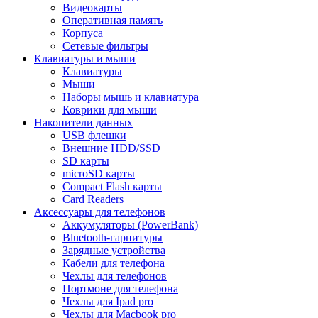
Видеокарты
Оперативная память
Корпуса
Сетевые фильтры
Клавиатуры и мыши
Клавиатуры
Мыши
Наборы мышь и клавиатура
Коврики для мыши
Накопители данных
USB флешки
Внешние HDD/SSD
SD карты
microSD карты
Compact Flash карты
Card Readers
Аксессуары для телефонов
Аккумуляторы (PowerBank)
Bluetooth-гарнитуры
Зарядные устройства
Кабели для телефона
Чехлы для телефонов
Портмоне для телефона
Чехлы для Ipad pro
Чехлы для Macbook pro