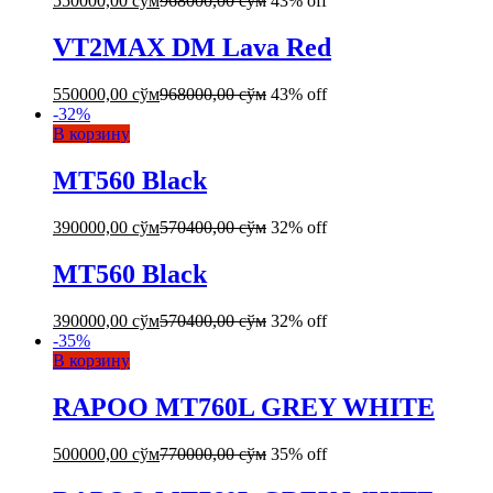
550000,00
сўм
968000,00
сўм
43% off
VT2MAX DM Lava Red
550000,00
сўм
968000,00
сўм
43% off
-
32
%
В корзину
MT560 Black
390000,00
сўм
570400,00
сўм
32% off
MT560 Black
390000,00
сўм
570400,00
сўм
32% off
-
35
%
В корзину
RAPOO MT760L GREY WHITE
500000,00
сўм
770000,00
сўм
35% off