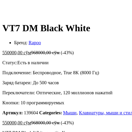
-
%
VT7 DM Black White
Бренд:
Rapoo
550000,00
сўм
968000,00
сўм
(-43%)
Статус:
Есть в наличии
Подключение: Беспроводное, True 8K (8000 Гц)
Заряд батареи: До 500 часов
Переключатели: Оптические, 120 миллионов нажатий
Кнопки: 10 программируемых
Артикул:
139604
Categories:
Мыши
,
Клавиатуры, мыши и сти
550000,00
сўм
968000,00
сўм
(-43%)